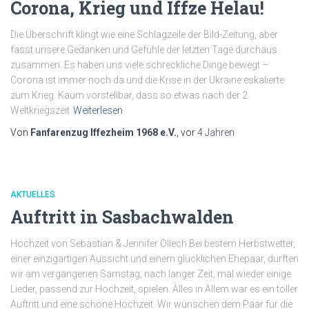
Corona, Krieg und Iffze Helau!
Die Überschrift klingt wie eine Schlagzeile der Bild-Zeitung, aber
fasst unsere Gedanken und Gefühle der letzten Tage durchaus
zusammen. Es haben uns viele schreckliche Dinge bewegt –
Corona ist immer noch da und die Krise in der Ukraine eskalierte
zum Krieg. Kaum vorstellbar, dass so etwas nach der 2.
Weltkriegszeit
Weiterlesen
Von
Fanfarenzug Iffezheim 1968 e.V.
, vor
4 Jahren
AKTUELLES
Auftritt in Sasbachwalden
Hochzeit von Sebastian & Jennifer Ollech Bei bestem Herbstwetter,
einer einzigartigen Aussicht und einem glücklichen Ehepaar, durften
wir am vergangenen Samstag, nach langer Zeit, mal wieder einige
Lieder, passend zur Hochzeit, spielen. Alles in Allem war es ein toller
Auftritt und eine schöne Hochzeit. Wir wünschen dem Paar für die