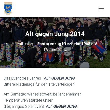
NAVIG
Alt gegen Jung 2014
Veröffentlicht von
Fanfarenzug Iffezheim 1968 e.V.
am
18. Juni 2014
Das Event des Jahres
ALT GEGEN JUNG
Bittere Niederlage für den Titelverteidiger.
Am Samstag war es soweit, bei angenehmen
Temperaturen startete unser
diesjähriges Spiel Event
ALT GEGEN JUNG
.