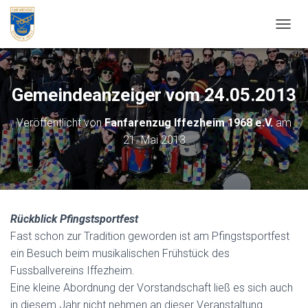
NAVIG
Gemeindeanzeiger vom 24.05.2013
Veröffentlicht von
Fanfarenzug Iffezheim 1968 e.V.
am
21. Mai 2013
Rückblick Pfingstsportfest
Fast schon zur Tradition geworden ist am Pfingstsportfest
ein Besuch beim musikalischen Frühstück des
Fussballvereins Iffezheim.
Eine kleine Abordnung der Vorstandschaft ließ es sich auch
in diesem Jahr nicht nehmen an dieser Veranstaltung