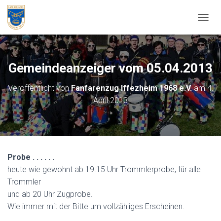
NAVIG
Gemeindeanzeiger vom 05.04.2013
Veröffentlicht von
Fanfarenzug Iffezheim 1968 e.V.
am
4.
April 2013
Probe . . . . . .
heute wie gewohnt ab 19.15 Uhr Trommlerprobe, für alle
Trommler
und ab 20 Uhr Zugprobe.
Wie immer mit der Bitte um vollzähliges Erscheinen.