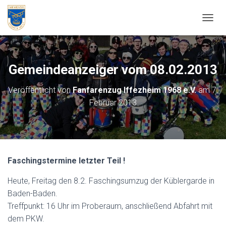
NAVIG
Gemeindeanzeiger vom 08.02.2013
Veröffentlicht von
Fanfarenzug Iffezheim 1968 e.V.
am
7.
Februar 2013
Faschingstermine letzter Teil !
Heute, Freitag den 8.2. Faschingsumzug der Küblergarde in
Baden-Baden.
Treffpunkt: 16 Uhr im Proberaum, anschließend Abfahrt mit
dem PKW.