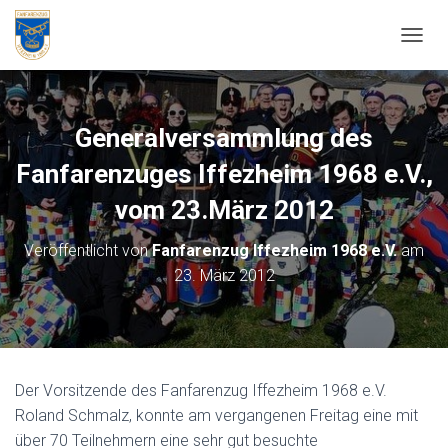
NAVIG
Generalversammlung des
Fanfarenzuges Iffezheim 1968 e.V.,
vom 23.März 2012
Veröffentlicht von
Fanfarenzug Iffezheim 1968 e.V.
am
23. März 2012
Der Vorsitzende des Fanfarenzug Iffezheim 1968 e.V.
Roland Schmalz, konnte am vergangenen Freitag eine mit
über 70 Teilnehmern eine sehr gut besuchte