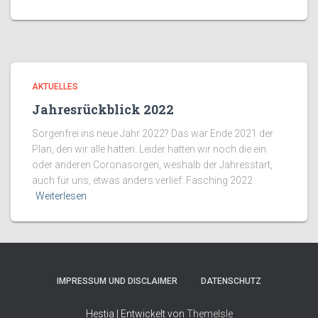
AKTUELLES
Jahresrückblick 2022
Sorgenfrei ins neue Jahr 2022? Das war Ende 2021 der
Plan, den wir alle hatten. Leider hatten wir noch die ein
oder anderen Coronasorgen, weshalb der Jahresstart,
auch für uns, etwas anders verlief. Fasching 2022
Weiterlesen
IMPRESSUM UND DISCLAIMER
DATENSCHUTZ
Hestia | Entwickelt von
ThemeIsle