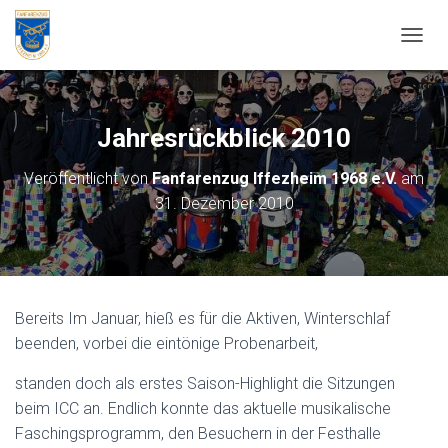
NAVIG
Jahresrückblick 2010
Veröffentlicht von
Fanfarenzug Iffezheim 1968 e.V.
am
31. Dezember 2010
Bereits Im Januar, hieß es für die Aktiven, Winterschlaf
beenden, vorbei die eintönige Probenarbeit,
standen doch als erstes Saison-Highlight die Sitzungen
beim ICC an. Endlich konnte das aktuelle musikalische
Faschingsprogramm, den Besuchern in der Festhalle