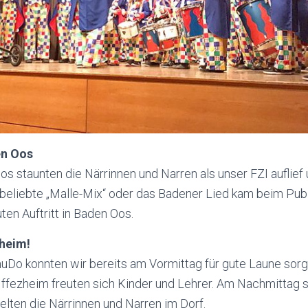
en Oos
 Oos staunten die Närrinnen und Narren als unser
FZI
auflief
beliebte „
Malle-Mix“
oder das Badener Lied kam beim Publ
ten Auftritt in Baden Oos.
heim!
muDo
konnten wir bereits am Vormittag für gute Laune sorge
Iffezheim freuten sich Kinder und Lehrer. Am Nachmittag 
elten die Närrinnen und Narren im Dorf.