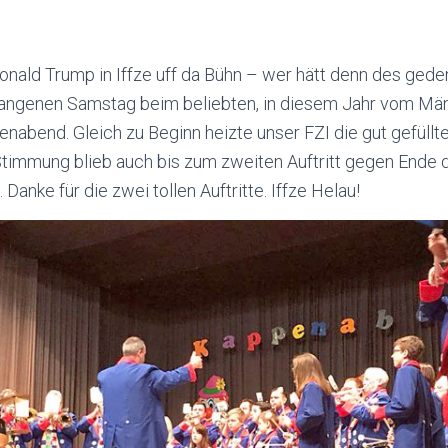
Donald
Trump
in
Iffze
uff
da
Bühn
– wer
hätt
denn des geden
angenen Samstag beim beliebten, in diesem Jahr vom Mä
penabend. Gleich zu Beginn heizte unser
FZI
die gut gefüllt
 Stimmung blieb auch bis zum zweiten Auftritt gegen Ende 
Danke für die zwei tollen Auftritte.
Iffze
Helau!