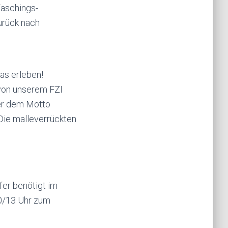
Faschings-
urück nach
as erleben!
r von unserem
FZI
ter dem Motto
 Die
malleverrückten
er benötigt im
30/13 Uhr zum