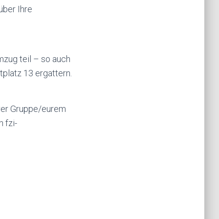
über Ihre
zug teil – so auch
platz 13 ergattern.
eurer Gruppe/eurem
an
fzi-