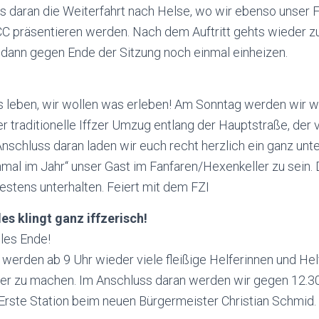
s daran die Weiterfahrt nach
Helse
, wo wir ebenso unser 
CC
präsentieren werden. Nach dem Auftritt
gehts
wieder z
r dann gegen Ende der Sitzung noch einmal einheizen.
g
s leben, wir wollen was erleben! Am Sonntag werden wir w
er traditionelle Iffzer Umzug entlang der Hauptstraße, de
Anschluss daran laden wir euch recht herzlich ein ganz un
inmal im Jahr“ unser Gast im Fanfaren/Hexenkeller zu sein.
stens unterhalten. Feiert mit dem
FZI
es klingt ganz
iffzerisch
!
les Ende!
rden ab 9 Uhr wieder viele fleißige Helferinnen und Helf
ber zu machen. Im Anschluss daran werden wir gegen 12.
 Erste Station beim neuen Bürgermeister Christian Schmid.