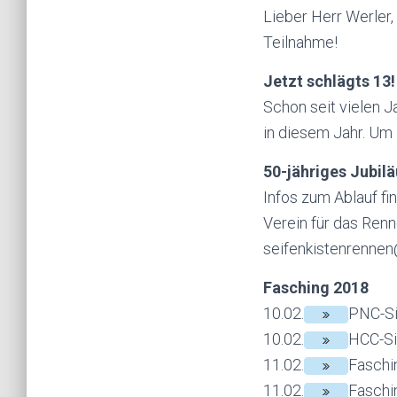
Lieber Herr
Werler
Teilnahme!
Jetzt
schlägts
13!
Schon seit vielen 
in diesem Jahr. Um 
50-jähriges Jubil
Infos zum Ablauf fi
Verein für das Ren
seifenkistenrennen
Fasching 2018
10.02.
PNC-Sit
10.02.
HCC-Si
11.02.
Faschi
11.02.
Faschi