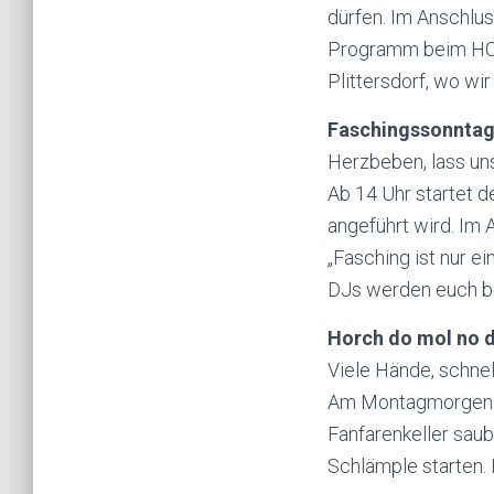
dürfen. Im Anschlus
Programm beim
H
Plittersdorf, wo wi
Faschingssonnta
Herzbeben, lass un
Ab 14 Uhr startet d
angeführt wird. Im 
„Fasching ist nur e
DJs
werden euch be
Horch
do
mol
no
d
Viele Hände, schnel
Am Montagmorgen we
Fanfarenkeller sau
Schlämple
starten.