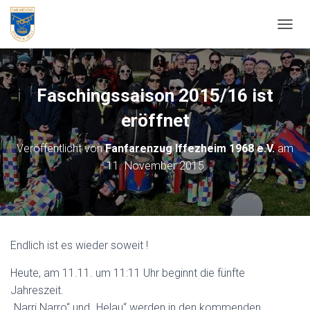
NAVIG
Faschingssaison 2015/16 ist
eröffnet
Veröffentlicht von
Fanfarenzug Iffezheim 1968 e.V.
am
11. November 2015
Endlich ist es wieder soweit !
Heute, am 11.11. um 11:11 Uhr beginnt die fünfte
Jahreszeit.
„Narri Narro“ und „Helau“ werden in den kommenden