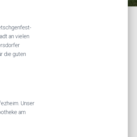
etschgenfest-
adt an vielen
ersdorfer
ür die guten
fezheim. Unser
Apotheke am