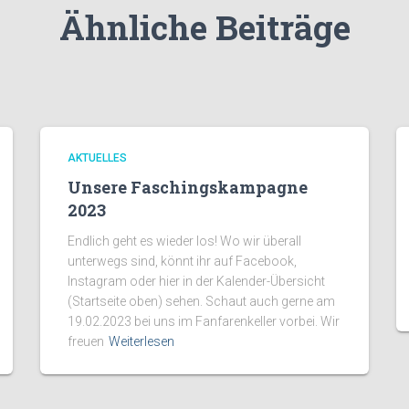
Ähnliche Beiträge
AKTUELLES
Unsere Faschingskampagne
2023
Endlich geht es wieder los! Wo wir überall
unterwegs sind, könnt ihr auf Facebook,
Instagram oder hier in der Kalender-Übersicht
(Startseite oben) sehen. Schaut auch gerne am
19.02.2023 bei uns im Fanfarenkeller vorbei. Wir
freuen
Weiterlesen