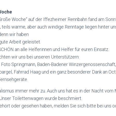
Woche
 „Große Woche“ auf der Iffezheimer Rennbahn fand am Sonn
 teils warme, aber auch windige Renntage liegen hinter un
 denn wir haben
ute Arbeit geleistet.
HÖN an alle Helferinnen und Helfer für euren Einsatz.
ten wir uns bei unseren Unterstützern:
, Foto Springmann, Baden-Badener Winzergenossenschaft,
pargel, Fahrrad Haag und ein ganz besonderer Dank an Oct
Fernsehgeräte.
lismus immer mehr zu. Auch uns hat es in der Nacht vom
 Unser Toilettenwagen wurde beschmiert.
ehört oder gesehen haben, melden Sie sich bitte bei uns od