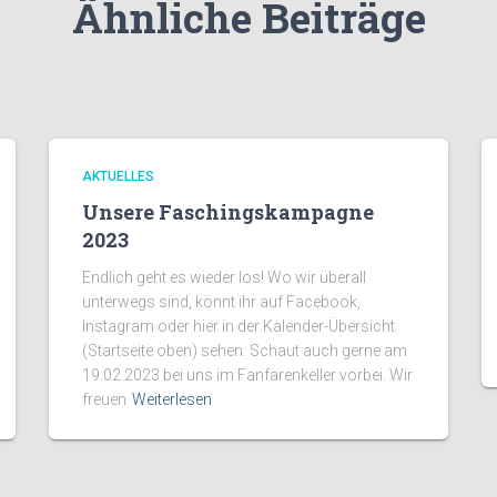
Ähnliche Beiträge
AKTUELLES
Unsere Faschingskampagne
2023
Endlich geht es wieder los! Wo wir überall
unterwegs sind, könnt ihr auf Facebook,
Instagram oder hier in der Kalender-Übersicht
(Startseite oben) sehen. Schaut auch gerne am
19.02.2023 bei uns im Fanfarenkeller vorbei. Wir
freuen
Weiterlesen